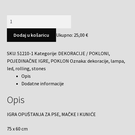
Dodaj u košaricu
Ukupno:
25,00 €
SKU:
51210-1
Kategorije:
DEKORACIJE / POKLONI
,
POJEDINAČNE IGRE
,
POKLON
Oznaka:
dekoracije
,
lampa
,
led
,
rolling
,
stones
Opis
Dodatne informacije
Opis
IGRA OPUŠTANJA ZA PSE, MAČKE I KUNIĆE
75 x 60 cm