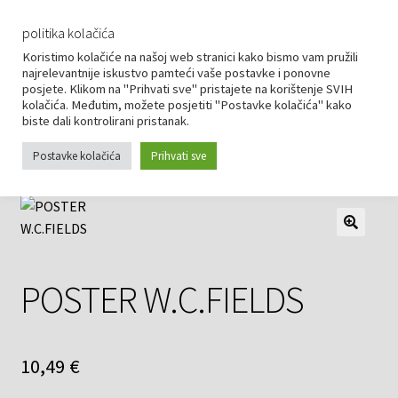
politika kolačića
Koristimo kolačiće na našoj web stranici kako bismo vam pružili
MENU
najrelevantnije iskustvo pamteći vaše postavke i ponovne
posjete. Klikom na "Prihvati sve" pristajete na korištenje SVIH
kolačića. Međutim, možete posjetiti "Postavke kolačića" kako
biste dali kontrolirani pristanak.
Početna
DEKORACIJE / POKLONI
UREĐENJE PROSTORA
POSTER
POSTER W.C.FIELDS
Postavke kolačića
Prihvati sve
POSTER W.C.FIELDS
10,49
€