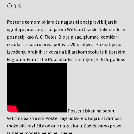
Opis
Poster s temom biljara će naglasiti onaj pravi biljarski
ugođaj u prostoriji s biljarom William Claude Dukenfield je
poznatiji kao W. C. Fields. Bio je pisac, glumac, komičar i
izvođač trikova u prvoj polovici 20. stoljeća. Poznat je po
izvođenju brojnih trikova na biljarskom stolu i s biljarskim
kuglama. Film “The Pool Sharks” snimljen je 1915. godine:
Poster tiskan na papiru
Veličina 63 x 96 cm Poster nije uokviren. Boja u stvarnosti
može biti različita od one na zaslonu. Zadržavamo pravo
izmjene modela, veličine i cijene.