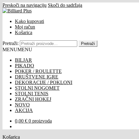
Preskoči na navigaciju
Skoči do sadržaja
Kako kupovati
Moj račun
Košarica
Pretraži:
Pretraži
MENU
MENU
BILJAR
PIKADO
POKER / ROULETTE
DRUŠTVENE IGRE
DEKORACIJE / POKLONI
STOLNI NOGOMET
STOLNI TENIS
ZRAČNI HOKEJ
NOVO
AKCIJA
0,00
€
0 proizvoda
Košarica