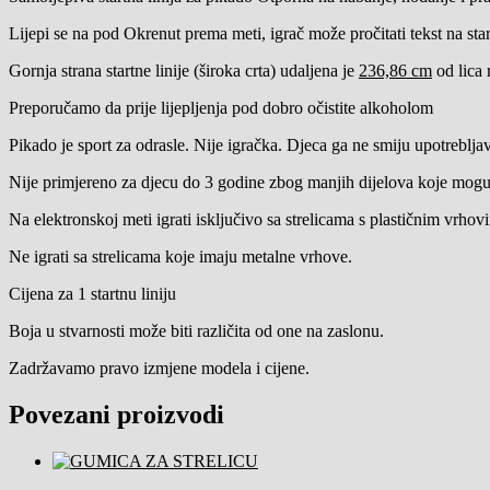
Lijepi se na pod Okrenut prema meti, igrač može pročitati tekst na start
Gornja strana startne linije (široka crta) udaljena je
236,86 cm
od lica 
Preporučamo da prije lijepljenja pod dobro očistite alkoholom
Pikado je sport za odrasle. Nije igračka. Djeca ga ne smiju upotreblja
Nije primjereno za djecu do 3 godine zbog manjih dijelova koje mogu
Na elektronskoj meti igrati isključivo sa strelicama s plastičnim vrhov
Ne igrati sa strelicama koje imaju metalne vrhove.
Cijena za 1 startnu liniju
Boja u stvarnosti može biti različita od one na zaslonu.
Zadržavamo pravo izmjene modela i cijene.
Povezani proizvodi