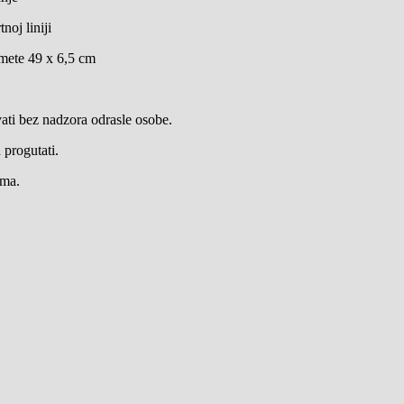
noj liniji
mete 49 x 6,5 cm
vati bez nadzora odrasle osobe.
 progutati.
ima.