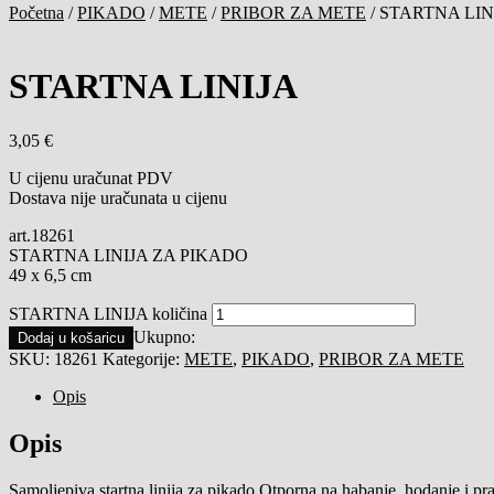
Početna
/
PIKADO
/
METE
/
PRIBOR ZA METE
/
STARTNA LIN
STARTNA LINIJA
3,05
€
U cijenu uračunat PDV
Dostava nije uračunata u cijenu
art.18261
STARTNA LINIJA ZA PIKADO
49 x 6,5 cm
STARTNA LINIJA količina
Ukupno:
Dodaj u košaricu
SKU:
18261
Kategorije:
METE
,
PIKADO
,
PRIBOR ZA METE
Opis
Opis
Samoljepiva startna linija za pikado Otporna na habanje, hodanje i pr