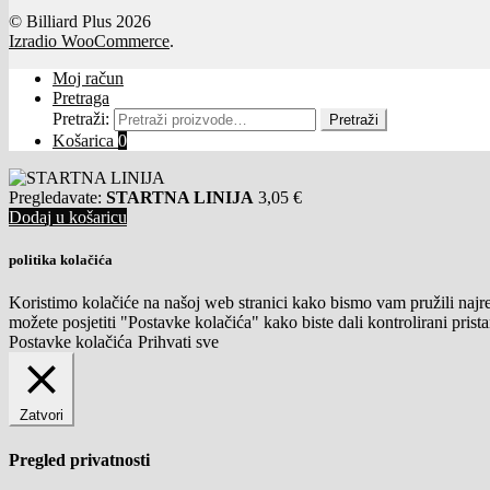
© Billiard Plus 2026
Izradio WooCommerce
.
Moj račun
Pretraga
Pretraži:
Pretraži
Košarica
0
Pregledavate:
STARTNA LINIJA
3,05
€
Dodaj u košaricu
politika kolačića
Koristimo kolačiće na našoj web stranici kako bismo vam pružili najr
možete posjetiti "Postavke kolačića" kako biste dali kontrolirani prist
Postavke kolačića
Prihvati sve
Zatvori
Pregled privatnosti