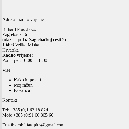
Adresa i radno vrijeme
Billiard Plus d.o.o.
Zagrebačka 6
(ulaz na prilaz Zagrebačkoj cesti 2)
10408 Velika Mlaka
Hrvatska
Radno vrijeme:
Pon – pet: 10:00 – 18:00
Više
Kako kupovati
Moj račun
Košarica
Kontakt
Tel:
+385 (0)
1 62 18 824
Mob:
+385 (0)91 66 365 66
Email: crobilliardplus@gmail.com